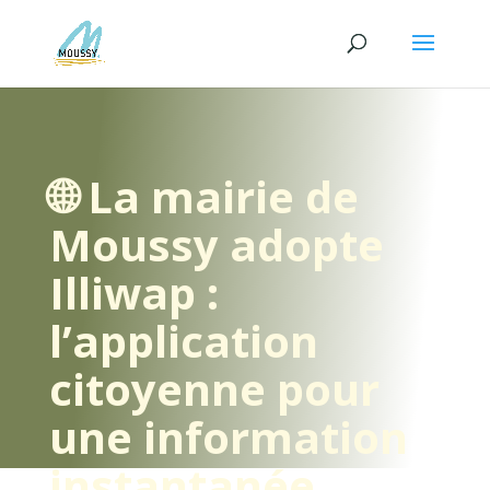
🌐 La mairie de
Moussy adopte
Illiwap :
l’application
citoyenne pour
une information
instantanée