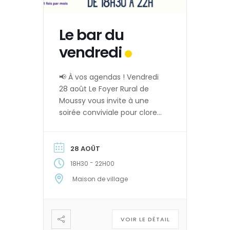
Le bar du
vendredi
📢 À vos agendas ! Vendredi
28 août Le Foyer Rural de
Moussy vous invite à une
soirée conviviale pour clore
l’été en beauté et se
retrouver avant la rentrée. 📍
Lieu : Café associatif du
28 AOÛT
Foyer Rural (Place du Prieuré,
-
18H30
22H00
Moussy) ⏰ Horaires : De
Maison de village
18h30 à 22h Au programme :
🍽️ Planches gourmandes […]
VOIR LE DÉTAIL