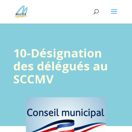
10-Désignation
des délégués au
SCCMV